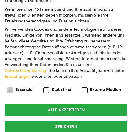
Erfahrung zu verbessern.
Impressum
Wenn Sie unter 16 Jahre alt sind und Ihre Zustimmung zu
freiwilligen Diensten geben möchten, müssen Sie Ihre
Datenschutz
Erziehungsberechtigten um Erlaubnis bitten.
Wir verwenden Cookies und andere Technologien auf unserer
AGB
Website. Einige von ihnen sind essenziell, während andere uns
helfen, diese Website und Ihre Erfahrung zu verbessern.
AGB Marketing GmbH
Personenbezogene Daten können verarbeitet werden (z. B. IP-
Adressen), z. B. für personalisierte Anzeigen und Inhalte oder
AGB Bildung
Anzeigen- und Inhaltsmessung.
Weitere Informationen über die
Verwendung Ihrer Daten finden Sie in unserer
Newsletter
Datenschutzerklärung
.
Sie können Ihre Auswahl jederzeit unter
Einstellungen
widerrufen oder anpassen.
Datenschutzeinstellungen
FOLGE UNS
Essenziell
Statistiken
Externe Medien
ALLE AKZEPTIEREN
Copyright © 2026
bio austria
SPEICHERN