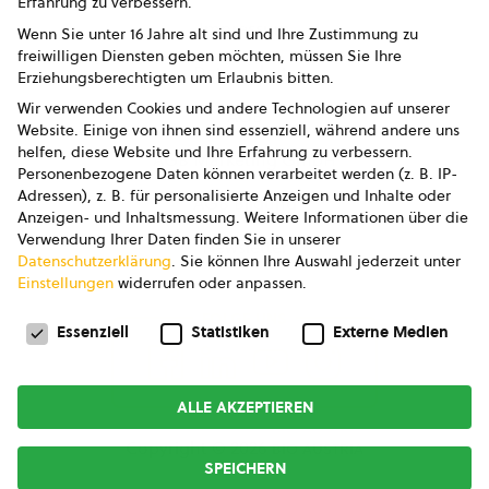
Erfahrung zu verbessern.
Impressum
Wenn Sie unter 16 Jahre alt sind und Ihre Zustimmung zu
freiwilligen Diensten geben möchten, müssen Sie Ihre
Datenschutz
Erziehungsberechtigten um Erlaubnis bitten.
Wir verwenden Cookies und andere Technologien auf unserer
AGB
Website. Einige von ihnen sind essenziell, während andere uns
helfen, diese Website und Ihre Erfahrung zu verbessern.
AGB Marketing GmbH
Personenbezogene Daten können verarbeitet werden (z. B. IP-
Adressen), z. B. für personalisierte Anzeigen und Inhalte oder
AGB Bildung
Anzeigen- und Inhaltsmessung.
Weitere Informationen über die
Verwendung Ihrer Daten finden Sie in unserer
Newsletter
Datenschutzerklärung
.
Sie können Ihre Auswahl jederzeit unter
Einstellungen
widerrufen oder anpassen.
Datenschutzeinstellungen
FOLGE UNS
Essenziell
Statistiken
Externe Medien
ALLE AKZEPTIEREN
Copyright © 2026
bio austria
SPEICHERN