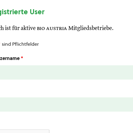
gistrierte User
h ist für aktive
bio austria
Mitgliedsbetriebe.
*
sind Pflichtfelder
utzername
*