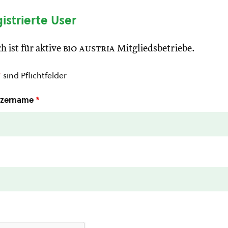
gistrierte User
h ist für aktive
bio austria
Mitgliedsbetriebe.
*
sind Pflichtfelder
utzername
*