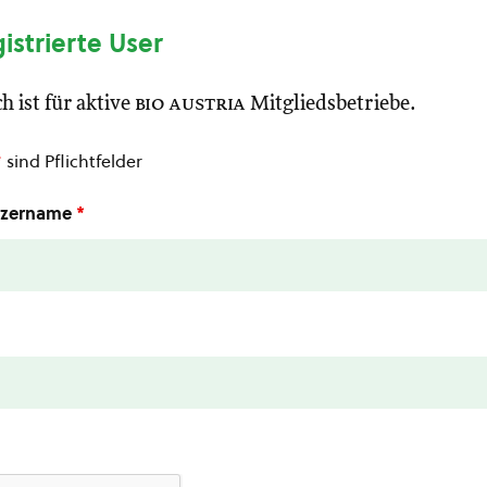
gistrierte User
h ist für aktive
bio austria
Mitgliedsbetriebe.
*
sind Pflichtfelder
utzername
*