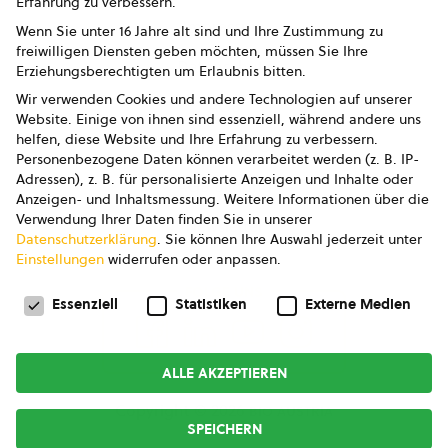
Erfahrung zu verbessern.
Impressum
Wenn Sie unter 16 Jahre alt sind und Ihre Zustimmung zu
freiwilligen Diensten geben möchten, müssen Sie Ihre
Datenschutz
Erziehungsberechtigten um Erlaubnis bitten.
Wir verwenden Cookies und andere Technologien auf unserer
AGB
Website. Einige von ihnen sind essenziell, während andere uns
helfen, diese Website und Ihre Erfahrung zu verbessern.
AGB Marketing GmbH
Personenbezogene Daten können verarbeitet werden (z. B. IP-
Adressen), z. B. für personalisierte Anzeigen und Inhalte oder
AGB Bildung
Anzeigen- und Inhaltsmessung.
Weitere Informationen über die
Verwendung Ihrer Daten finden Sie in unserer
Newsletter
Datenschutzerklärung
.
Sie können Ihre Auswahl jederzeit unter
Einstellungen
widerrufen oder anpassen.
Datenschutzeinstellungen
FOLGE UNS
Essenziell
Statistiken
Externe Medien
ALLE AKZEPTIEREN
Copyright © 2026
bio austria
SPEICHERN