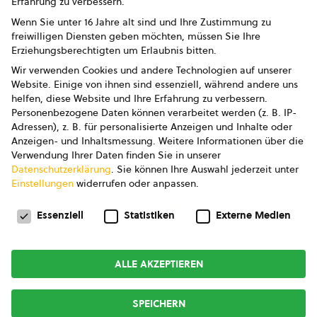
Erfahrung zu verbessern.
Impressum
Wenn Sie unter 16 Jahre alt sind und Ihre Zustimmung zu
freiwilligen Diensten geben möchten, müssen Sie Ihre
Datenschutz
Erziehungsberechtigten um Erlaubnis bitten.
Wir verwenden Cookies und andere Technologien auf unserer
AGB
Website. Einige von ihnen sind essenziell, während andere uns
helfen, diese Website und Ihre Erfahrung zu verbessern.
AGB Marketing GmbH
Personenbezogene Daten können verarbeitet werden (z. B. IP-
Adressen), z. B. für personalisierte Anzeigen und Inhalte oder
AGB Bildung
Anzeigen- und Inhaltsmessung.
Weitere Informationen über die
Verwendung Ihrer Daten finden Sie in unserer
Newsletter
Datenschutzerklärung
.
Sie können Ihre Auswahl jederzeit unter
Einstellungen
widerrufen oder anpassen.
Datenschutzeinstellungen
FOLGE UNS
Essenziell
Statistiken
Externe Medien
ALLE AKZEPTIEREN
Copyright © 2026
bio austria
SPEICHERN