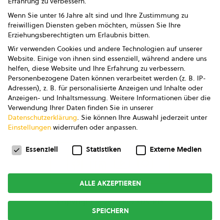
Erfahrung zu verbessern.
Impressum
Wenn Sie unter 16 Jahre alt sind und Ihre Zustimmung zu
freiwilligen Diensten geben möchten, müssen Sie Ihre
Datenschutz
Erziehungsberechtigten um Erlaubnis bitten.
Wir verwenden Cookies und andere Technologien auf unserer
AGB
Website. Einige von ihnen sind essenziell, während andere uns
helfen, diese Website und Ihre Erfahrung zu verbessern.
AGB Marketing GmbH
Personenbezogene Daten können verarbeitet werden (z. B. IP-
Adressen), z. B. für personalisierte Anzeigen und Inhalte oder
AGB Bildung
Anzeigen- und Inhaltsmessung.
Weitere Informationen über die
Verwendung Ihrer Daten finden Sie in unserer
Newsletter
Datenschutzerklärung
.
Sie können Ihre Auswahl jederzeit unter
Einstellungen
widerrufen oder anpassen.
Datenschutzeinstellungen
FOLGE UNS
Essenziell
Statistiken
Externe Medien
ALLE AKZEPTIEREN
Copyright © 2026
bio austria
SPEICHERN