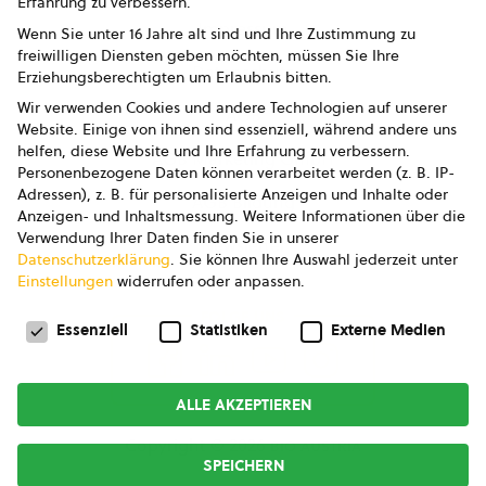
Erfahrung zu verbessern.
Impressum
Wenn Sie unter 16 Jahre alt sind und Ihre Zustimmung zu
freiwilligen Diensten geben möchten, müssen Sie Ihre
Datenschutz
Erziehungsberechtigten um Erlaubnis bitten.
Wir verwenden Cookies und andere Technologien auf unserer
AGB
Website. Einige von ihnen sind essenziell, während andere uns
helfen, diese Website und Ihre Erfahrung zu verbessern.
AGB Marketing GmbH
Personenbezogene Daten können verarbeitet werden (z. B. IP-
Adressen), z. B. für personalisierte Anzeigen und Inhalte oder
AGB Bildung
Anzeigen- und Inhaltsmessung.
Weitere Informationen über die
Verwendung Ihrer Daten finden Sie in unserer
Newsletter
Datenschutzerklärung
.
Sie können Ihre Auswahl jederzeit unter
Einstellungen
widerrufen oder anpassen.
Datenschutzeinstellungen
FOLGE UNS
Essenziell
Statistiken
Externe Medien
ALLE AKZEPTIEREN
Copyright © 2026
bio austria
SPEICHERN