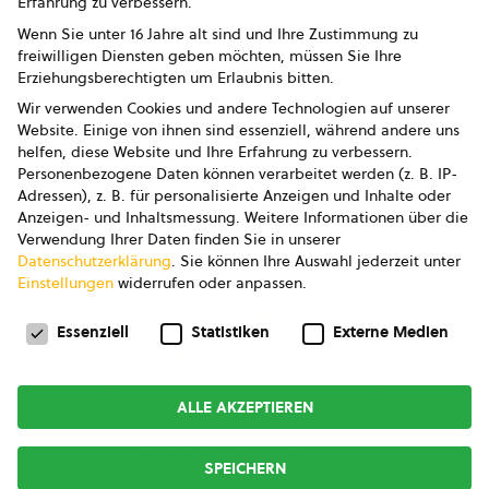
Erfahrung zu verbessern.
Impressum
Wenn Sie unter 16 Jahre alt sind und Ihre Zustimmung zu
freiwilligen Diensten geben möchten, müssen Sie Ihre
Datenschutz
Erziehungsberechtigten um Erlaubnis bitten.
Wir verwenden Cookies und andere Technologien auf unserer
AGB
Website. Einige von ihnen sind essenziell, während andere uns
helfen, diese Website und Ihre Erfahrung zu verbessern.
AGB Marketing GmbH
Personenbezogene Daten können verarbeitet werden (z. B. IP-
Adressen), z. B. für personalisierte Anzeigen und Inhalte oder
AGB Bildung
Anzeigen- und Inhaltsmessung.
Weitere Informationen über die
Verwendung Ihrer Daten finden Sie in unserer
Newsletter
Datenschutzerklärung
.
Sie können Ihre Auswahl jederzeit unter
Einstellungen
widerrufen oder anpassen.
Datenschutzeinstellungen
FOLGE UNS
Essenziell
Statistiken
Externe Medien
ALLE AKZEPTIEREN
Copyright © 2026
bio austria
SPEICHERN