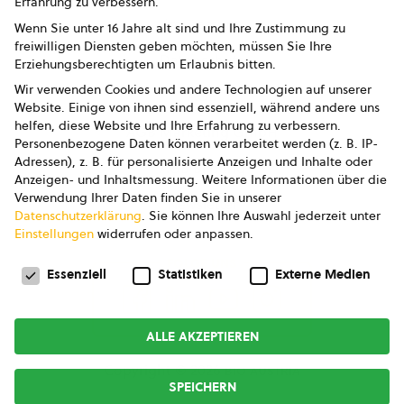
Erfahrung zu verbessern.
Impressum
Wenn Sie unter 16 Jahre alt sind und Ihre Zustimmung zu
freiwilligen Diensten geben möchten, müssen Sie Ihre
Datenschutz
Erziehungsberechtigten um Erlaubnis bitten.
Wir verwenden Cookies und andere Technologien auf unserer
AGB
Website. Einige von ihnen sind essenziell, während andere uns
helfen, diese Website und Ihre Erfahrung zu verbessern.
AGB Marketing GmbH
Personenbezogene Daten können verarbeitet werden (z. B. IP-
Adressen), z. B. für personalisierte Anzeigen und Inhalte oder
AGB Bildung
Anzeigen- und Inhaltsmessung.
Weitere Informationen über die
Verwendung Ihrer Daten finden Sie in unserer
Newsletter
Datenschutzerklärung
.
Sie können Ihre Auswahl jederzeit unter
Einstellungen
widerrufen oder anpassen.
Datenschutzeinstellungen
FOLGE UNS
Essenziell
Statistiken
Externe Medien
ALLE AKZEPTIEREN
Copyright © 2026
bio austria
SPEICHERN