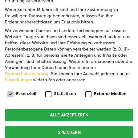
Erfahrung zu verbessern.
Impressum
Wenn Sie unter 16 Jahre alt sind und Ihre Zustimmung zu
freiwilligen Diensten geben möchten, müssen Sie Ihre
Datenschutz
Erziehungsberechtigten um Erlaubnis bitten.
Wir verwenden Cookies und andere Technologien auf unserer
AGB
Website. Einige von ihnen sind essenziell, während andere uns
helfen, diese Website und Ihre Erfahrung zu verbessern.
AGB Marketing GmbH
Personenbezogene Daten können verarbeitet werden (z. B. IP-
Adressen), z. B. für personalisierte Anzeigen und Inhalte oder
AGB Bildung
Anzeigen- und Inhaltsmessung.
Weitere Informationen über die
Verwendung Ihrer Daten finden Sie in unserer
Newsletter
Datenschutzerklärung
.
Sie können Ihre Auswahl jederzeit unter
Einstellungen
widerrufen oder anpassen.
Datenschutzeinstellungen
FOLGE UNS
Essenziell
Statistiken
Externe Medien
ALLE AKZEPTIEREN
Copyright © 2026
bio austria
SPEICHERN