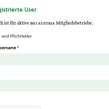
gistrierte User
h ist für aktive
bio austria
Mitgliedsbetriebe.
*
sind Pflichtfelder
utzername
*