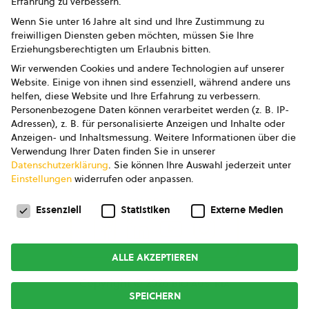
Erfahrung zu verbessern.
Impressum
Wenn Sie unter 16 Jahre alt sind und Ihre Zustimmung zu
freiwilligen Diensten geben möchten, müssen Sie Ihre
Datenschutz
Erziehungsberechtigten um Erlaubnis bitten.
Wir verwenden Cookies und andere Technologien auf unserer
AGB
Website. Einige von ihnen sind essenziell, während andere uns
helfen, diese Website und Ihre Erfahrung zu verbessern.
AGB Marketing GmbH
Personenbezogene Daten können verarbeitet werden (z. B. IP-
Adressen), z. B. für personalisierte Anzeigen und Inhalte oder
AGB Bildung
Anzeigen- und Inhaltsmessung.
Weitere Informationen über die
Verwendung Ihrer Daten finden Sie in unserer
Newsletter
Datenschutzerklärung
.
Sie können Ihre Auswahl jederzeit unter
Einstellungen
widerrufen oder anpassen.
Datenschutzeinstellungen
FOLGE UNS
Essenziell
Statistiken
Externe Medien
ALLE AKZEPTIEREN
Copyright © 2026
bio austria
SPEICHERN