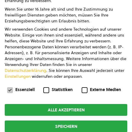
Erfahrung zu verbessern.
Impressum
Wenn Sie unter 16 Jahre alt sind und Ihre Zustimmung zu
freiwilligen Diensten geben möchten, müssen Sie Ihre
Datenschutz
Erziehungsberechtigten um Erlaubnis bitten.
Wir verwenden Cookies und andere Technologien auf unserer
AGB
Website. Einige von ihnen sind essenziell, während andere uns
helfen, diese Website und Ihre Erfahrung zu verbessern.
AGB Marketing GmbH
Personenbezogene Daten können verarbeitet werden (z. B. IP-
Adressen), z. B. für personalisierte Anzeigen und Inhalte oder
AGB Bildung
Anzeigen- und Inhaltsmessung.
Weitere Informationen über die
Verwendung Ihrer Daten finden Sie in unserer
Newsletter
Datenschutzerklärung
.
Sie können Ihre Auswahl jederzeit unter
Einstellungen
widerrufen oder anpassen.
Datenschutzeinstellungen
FOLGE UNS
Essenziell
Statistiken
Externe Medien
ALLE AKZEPTIEREN
Copyright © 2026
bio austria
SPEICHERN