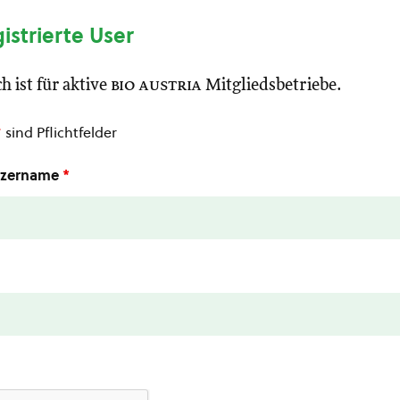
gistrierte User
h ist für aktive
bio austria
Mitgliedsbetriebe.
*
sind Pflichtfelder
utzername
*