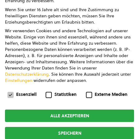
Erfahrung zu verbessern.
Impressum
Wenn Sie unter 16 Jahre alt sind und Ihre Zustimmung zu
freiwilligen Diensten geben möchten, müssen Sie Ihre
Datenschutz
Erziehungsberechtigten um Erlaubnis bitten.
Wir verwenden Cookies und andere Technologien auf unserer
AGB
Website. Einige von ihnen sind essenziell, während andere uns
helfen, diese Website und Ihre Erfahrung zu verbessern.
AGB Marketing GmbH
Personenbezogene Daten können verarbeitet werden (z. B. IP-
Adressen), z. B. für personalisierte Anzeigen und Inhalte oder
AGB Bildung
Anzeigen- und Inhaltsmessung.
Weitere Informationen über die
Verwendung Ihrer Daten finden Sie in unserer
Newsletter
Datenschutzerklärung
.
Sie können Ihre Auswahl jederzeit unter
Einstellungen
widerrufen oder anpassen.
Datenschutzeinstellungen
FOLGE UNS
Essenziell
Statistiken
Externe Medien
ALLE AKZEPTIEREN
Copyright © 2026
bio austria
SPEICHERN