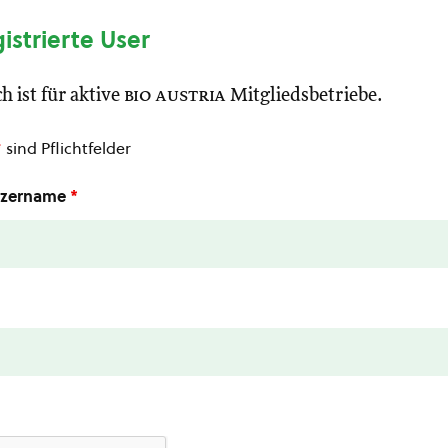
gistrierte User
h ist für aktive
bio austria
Mitgliedsbetriebe.
*
sind Pflichtfelder
utzername
*