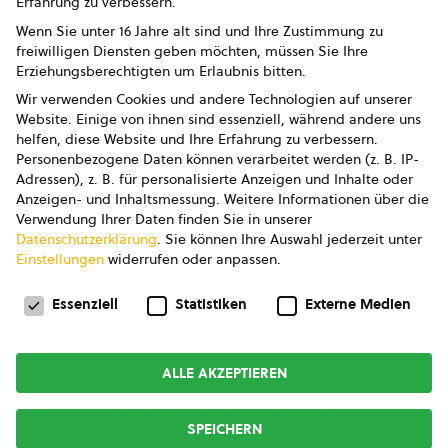
Erfahrung zu verbessern.
Impressum
Wenn Sie unter 16 Jahre alt sind und Ihre Zustimmung zu
freiwilligen Diensten geben möchten, müssen Sie Ihre
Datenschutz
Erziehungsberechtigten um Erlaubnis bitten.
Wir verwenden Cookies und andere Technologien auf unserer
AGB
Website. Einige von ihnen sind essenziell, während andere uns
helfen, diese Website und Ihre Erfahrung zu verbessern.
AGB Marketing GmbH
Personenbezogene Daten können verarbeitet werden (z. B. IP-
Adressen), z. B. für personalisierte Anzeigen und Inhalte oder
AGB Bildung
Anzeigen- und Inhaltsmessung.
Weitere Informationen über die
Verwendung Ihrer Daten finden Sie in unserer
Newsletter
Datenschutzerklärung
.
Sie können Ihre Auswahl jederzeit unter
Einstellungen
widerrufen oder anpassen.
Datenschutzeinstellungen
FOLGE UNS
Essenziell
Statistiken
Externe Medien
ALLE AKZEPTIEREN
Copyright © 2026
bio austria
SPEICHERN