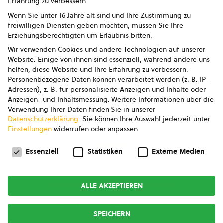
Erfahrung zu verbessern.
Impressum
Wenn Sie unter 16 Jahre alt sind und Ihre Zustimmung zu
freiwilligen Diensten geben möchten, müssen Sie Ihre
Datenschutz
Erziehungsberechtigten um Erlaubnis bitten.
Wir verwenden Cookies und andere Technologien auf unserer
AGB
Website. Einige von ihnen sind essenziell, während andere uns
helfen, diese Website und Ihre Erfahrung zu verbessern.
AGB Marketing GmbH
Personenbezogene Daten können verarbeitet werden (z. B. IP-
Adressen), z. B. für personalisierte Anzeigen und Inhalte oder
AGB Bildung
Anzeigen- und Inhaltsmessung.
Weitere Informationen über die
Verwendung Ihrer Daten finden Sie in unserer
Newsletter
Datenschutzerklärung
.
Sie können Ihre Auswahl jederzeit unter
Einstellungen
widerrufen oder anpassen.
Datenschutzeinstellungen
FOLGE UNS
Essenziell
Statistiken
Externe Medien
ALLE AKZEPTIEREN
Copyright © 2026
bio austria
SPEICHERN