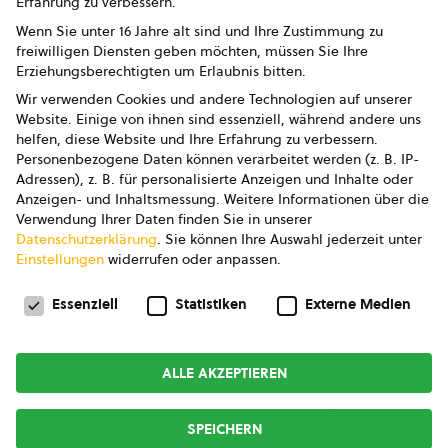
Erfahrung zu verbessern.
Impressum
Wenn Sie unter 16 Jahre alt sind und Ihre Zustimmung zu
freiwilligen Diensten geben möchten, müssen Sie Ihre
Datenschutz
Erziehungsberechtigten um Erlaubnis bitten.
Wir verwenden Cookies und andere Technologien auf unserer
AGB
Website. Einige von ihnen sind essenziell, während andere uns
helfen, diese Website und Ihre Erfahrung zu verbessern.
AGB Marketing GmbH
Personenbezogene Daten können verarbeitet werden (z. B. IP-
Adressen), z. B. für personalisierte Anzeigen und Inhalte oder
AGB Bildung
Anzeigen- und Inhaltsmessung.
Weitere Informationen über die
Verwendung Ihrer Daten finden Sie in unserer
Newsletter
Datenschutzerklärung
.
Sie können Ihre Auswahl jederzeit unter
Einstellungen
widerrufen oder anpassen.
Datenschutzeinstellungen
FOLGE UNS
Essenziell
Statistiken
Externe Medien
ALLE AKZEPTIEREN
Copyright © 2026
bio austria
SPEICHERN