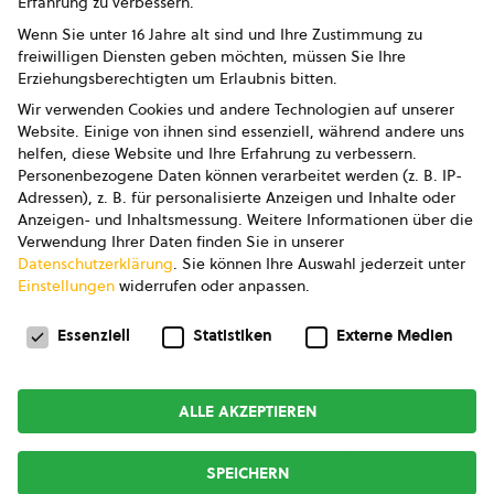
Erfahrung zu verbessern.
Impressum
Wenn Sie unter 16 Jahre alt sind und Ihre Zustimmung zu
freiwilligen Diensten geben möchten, müssen Sie Ihre
Datenschutz
Erziehungsberechtigten um Erlaubnis bitten.
Wir verwenden Cookies und andere Technologien auf unserer
AGB
Website. Einige von ihnen sind essenziell, während andere uns
helfen, diese Website und Ihre Erfahrung zu verbessern.
AGB Marketing GmbH
Personenbezogene Daten können verarbeitet werden (z. B. IP-
Adressen), z. B. für personalisierte Anzeigen und Inhalte oder
AGB Bildung
Anzeigen- und Inhaltsmessung.
Weitere Informationen über die
Verwendung Ihrer Daten finden Sie in unserer
Newsletter
Datenschutzerklärung
.
Sie können Ihre Auswahl jederzeit unter
Einstellungen
widerrufen oder anpassen.
Datenschutzeinstellungen
FOLGE UNS
Essenziell
Statistiken
Externe Medien
ALLE AKZEPTIEREN
Copyright © 2026
bio austria
SPEICHERN