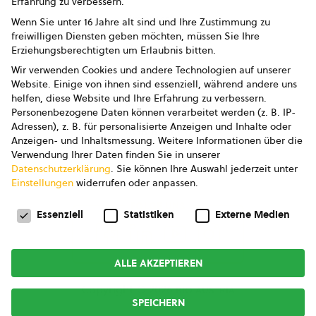
Erfahrung zu verbessern.
Impressum
Wenn Sie unter 16 Jahre alt sind und Ihre Zustimmung zu
freiwilligen Diensten geben möchten, müssen Sie Ihre
Datenschutz
Erziehungsberechtigten um Erlaubnis bitten.
Wir verwenden Cookies und andere Technologien auf unserer
AGB
Website. Einige von ihnen sind essenziell, während andere uns
helfen, diese Website und Ihre Erfahrung zu verbessern.
AGB Marketing GmbH
Personenbezogene Daten können verarbeitet werden (z. B. IP-
Adressen), z. B. für personalisierte Anzeigen und Inhalte oder
AGB Bildung
Anzeigen- und Inhaltsmessung.
Weitere Informationen über die
Verwendung Ihrer Daten finden Sie in unserer
Newsletter
Datenschutzerklärung
.
Sie können Ihre Auswahl jederzeit unter
Einstellungen
widerrufen oder anpassen.
Datenschutzeinstellungen
FOLGE UNS
Essenziell
Statistiken
Externe Medien
ALLE AKZEPTIEREN
Copyright © 2026
bio austria
SPEICHERN