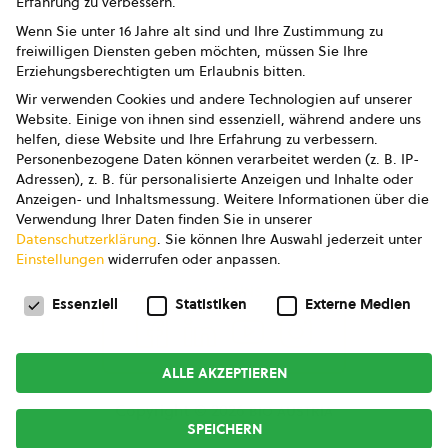
Erfahrung zu verbessern.
Impressum
Wenn Sie unter 16 Jahre alt sind und Ihre Zustimmung zu
freiwilligen Diensten geben möchten, müssen Sie Ihre
Datenschutz
Erziehungsberechtigten um Erlaubnis bitten.
Wir verwenden Cookies und andere Technologien auf unserer
AGB
Website. Einige von ihnen sind essenziell, während andere uns
helfen, diese Website und Ihre Erfahrung zu verbessern.
AGB Marketing GmbH
Personenbezogene Daten können verarbeitet werden (z. B. IP-
Adressen), z. B. für personalisierte Anzeigen und Inhalte oder
AGB Bildung
Anzeigen- und Inhaltsmessung.
Weitere Informationen über die
Verwendung Ihrer Daten finden Sie in unserer
Newsletter
Datenschutzerklärung
.
Sie können Ihre Auswahl jederzeit unter
Einstellungen
widerrufen oder anpassen.
Datenschutzeinstellungen
FOLGE UNS
Essenziell
Statistiken
Externe Medien
ALLE AKZEPTIEREN
Copyright © 2026
bio austria
SPEICHERN