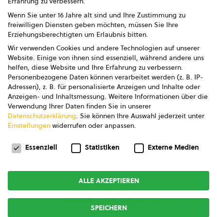
Erfahrung zu verbessern.
Impressum
Wenn Sie unter 16 Jahre alt sind und Ihre Zustimmung zu
freiwilligen Diensten geben möchten, müssen Sie Ihre
Datenschutz
Erziehungsberechtigten um Erlaubnis bitten.
Wir verwenden Cookies und andere Technologien auf unserer
AGB
Website. Einige von ihnen sind essenziell, während andere uns
helfen, diese Website und Ihre Erfahrung zu verbessern.
AGB Marketing GmbH
Personenbezogene Daten können verarbeitet werden (z. B. IP-
Adressen), z. B. für personalisierte Anzeigen und Inhalte oder
AGB Bildung
Anzeigen- und Inhaltsmessung.
Weitere Informationen über die
Verwendung Ihrer Daten finden Sie in unserer
Newsletter
Datenschutzerklärung
.
Sie können Ihre Auswahl jederzeit unter
Einstellungen
widerrufen oder anpassen.
Datenschutzeinstellungen
FOLGE UNS
Essenziell
Statistiken
Externe Medien
ALLE AKZEPTIEREN
Copyright © 2026
bio austria
SPEICHERN