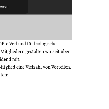
erren
ößte Verband für biologische
itgliedern gestalten wir seit über
eidend mit.
itglied eine Vielzahl von Vorteilen,
eten:
a