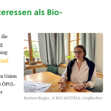
nteressen als Bio-
 die
ng
tung
 und
hen Union
se ÖPUL-
er
Barbara Riegler_© BIO AUSTRIA / Großbichler