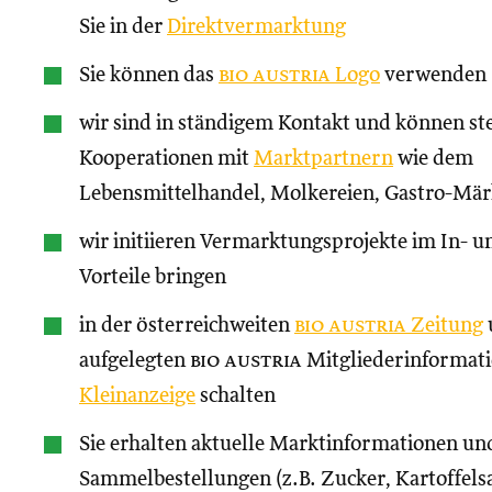
Sie in der
Direktvermarktung
Sie können das
bio austria
Logo
verwenden
wir sind in ständigem Kontakt und können st
Kooperationen mit
Marktpartnern
wie dem
Lebensmittelhandel, Molkereien, Gastro-Märk
wir initiieren Vermarktungsprojekte im In- un
Vorteile bringen
in der österreichweiten
bio austria
Zeitung
aufgelegten
bio austria
Mitgliederinformati
Kleinanzeige
schalten
Sie erhalten aktuelle Marktinformationen und
Sammelbestellungen (z.B. Zucker, Kartoffels