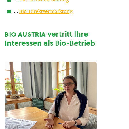
…
Bio-Schweinehaltung
…
Bio-Direktvermarktung
bio austria
vertritt Ihre
Interessen als Bio-Betrieb