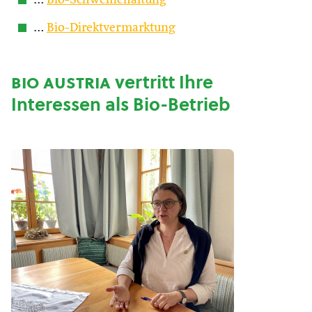
…
Bio-Schweinehaltung
…
Bio-Direktvermarktung
bio austria
vertritt Ihre
Interessen als Bio-Betrieb