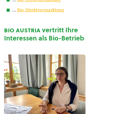
…
Bio-Schweinehaltung
…
Bio-Direktvermarktung
bio austria
vertritt Ihre
Interessen als Bio-Betrieb