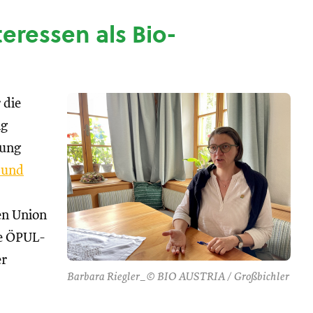
nteressen als Bio-
 die
ng
tung
 und
hen Union
se ÖPUL-
er
Barbara Riegler_© BIO AUSTRIA / Großbichler