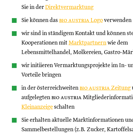
Sie in der
Direktvermarktung
Sie können das
bio austria
Logo
verwenden
wir sind in ständigem Kontakt und können st
Kooperationen mit
Marktpartnern
wie dem
Lebensmittelhandel, Molkereien, Gastro-Märk
wir initiieren Vermarktungsprojekte im In- un
Vorteile bringen
in der österreichweiten
bio austria
Zeitung
aufgelegten
bio austria
Mitgliederinformati
Kleinanzeige
schalten
Sie erhalten aktuelle Marktinformationen und
Sammelbestellungen (z.B. Zucker, Kartoffels