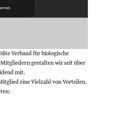
erren
ößte Verband für biologische
itgliedern gestalten wir seit über
eidend mit.
itglied eine Vielzahl von Vorteilen,
eten:
a