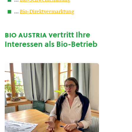
…
Bio-Schweinehaltung
…
Bio-Direktvermarktung
bio austria
vertritt Ihre
Interessen als Bio-Betrieb