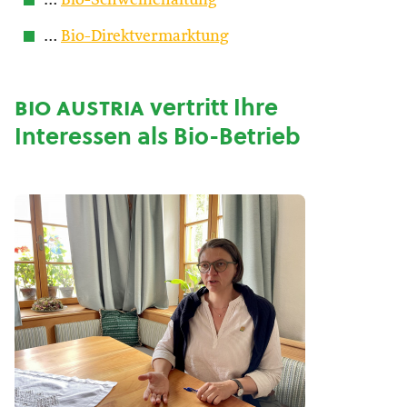
…
Bio-Schweinehaltung
…
Bio-Direktvermarktung
bio austria
vertritt Ihre
Interessen als Bio-Betrieb