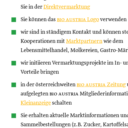
Sie in der
Direktvermarktung
Sie können das
bio austria
Logo
verwenden
wir sind in ständigem Kontakt und können st
Kooperationen mit
Marktpartnern
wie dem
Lebensmittelhandel, Molkereien, Gastro-Märk
wir initiieren Vermarktungsprojekte im In- un
Vorteile bringen
in der österreichweiten
bio austria
Zeitung
aufgelegten
bio austria
Mitgliederinformati
Kleinanzeige
schalten
Sie erhalten aktuelle Marktinformationen und
Sammelbestellungen (z.B. Zucker, Kartoffels