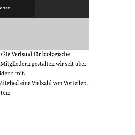
erren
ößte Verband für biologische
itgliedern gestalten wir seit über
eidend mit.
itglied eine Vielzahl von Vorteilen,
eten:
a