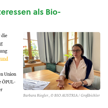
nteressen als Bio-
 die
ng
tung
 und
hen Union
se ÖPUL-
er
Barbara Riegler_© BIO AUSTRIA / Großbichler