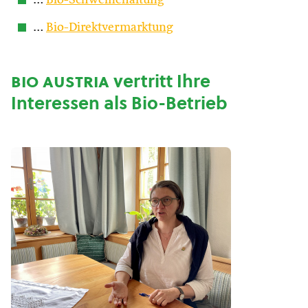
…
Bio-Schweinehaltung
…
Bio-Direktvermarktung
bio austria
vertritt Ihre
Interessen als Bio-Betrieb