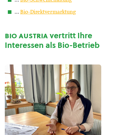
…
Bio-Schweinehaltung
…
Bio-Direktvermarktung
bio austria
vertritt Ihre
Interessen als Bio-Betrieb