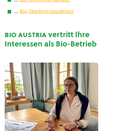
…
Bio-Schweinehaltung
…
Bio-Direktvermarktung
bio austria
vertritt Ihre
Interessen als Bio-Betrieb