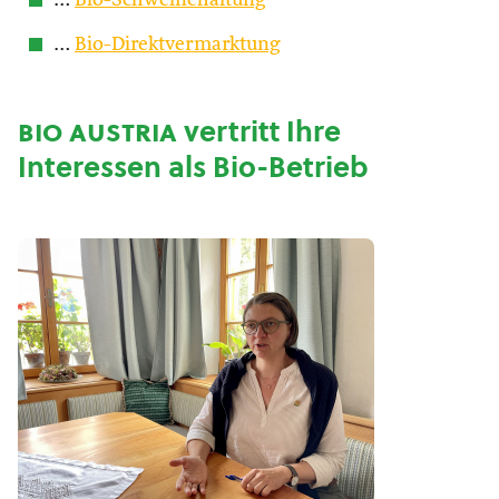
…
Bio-Schweinehaltung
…
Bio-Direktvermarktung
bio austria
vertritt Ihre
Interessen als Bio-Betrieb