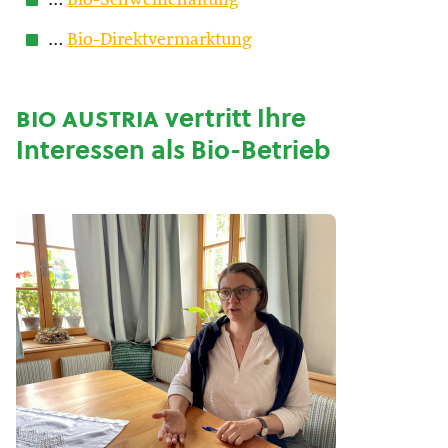
…
Bio-Schweinehaltung
…
Bio-Direktvermarktung
bio austria
vertritt Ihre
Interessen als Bio-Betrieb