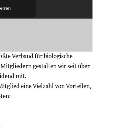
erren
ößte Verband für biologische
itgliedern gestalten wir seit über
eidend mit.
itglied eine Vielzahl von Vorteilen,
eten:
a