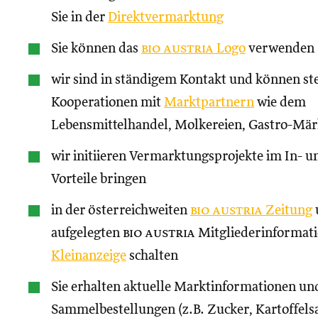
Sie in der
Direktvermarktung
Sie können das
bio austria
Logo
verwenden
wir sind in ständigem Kontakt und können st
Kooperationen mit
Marktpartnern
wie dem
Lebensmittelhandel, Molkereien, Gastro-Märk
wir initiieren Vermarktungsprojekte im In- un
Vorteile bringen
in der österreichweiten
bio austria
Zeitung
aufgelegten
bio austria
Mitgliederinformati
Kleinanzeige
schalten
Sie erhalten aktuelle Marktinformationen und
Sammelbestellungen (z.B. Zucker, Kartoffels