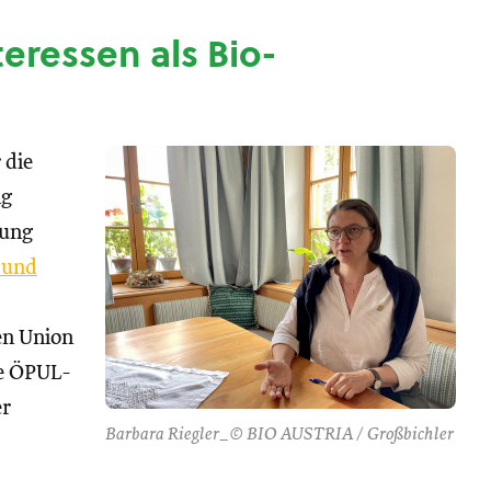
nteressen als Bio-
 die
ng
tung
 und
hen Union
se ÖPUL-
er
Barbara Riegler_© BIO AUSTRIA / Großbichler