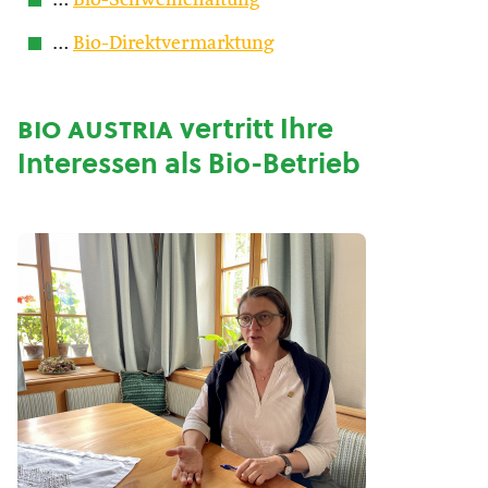
…
Bio-Schweinehaltung
…
Bio-Direktvermarktung
bio austria
vertritt Ihre
Interessen als Bio-Betrieb