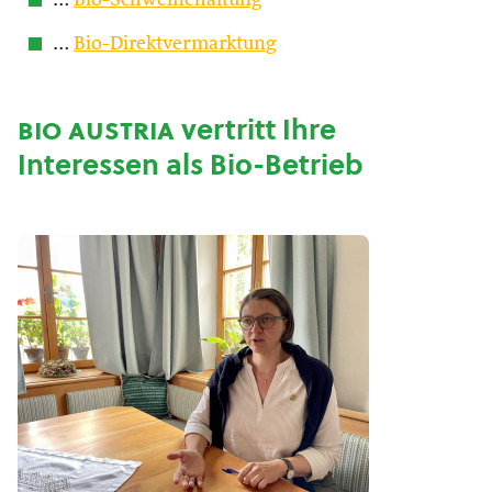
…
Bio-Schweinehaltung
…
Bio-Direktvermarktung
bio austria
vertritt Ihre
Interessen als Bio-Betrieb