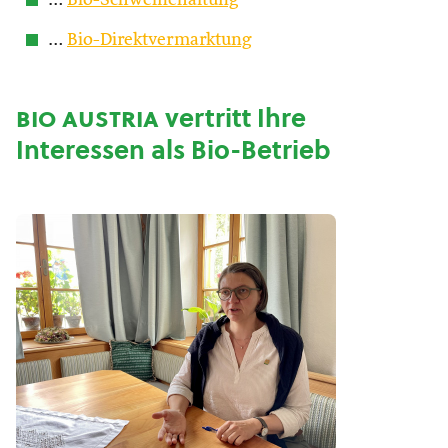
…
Bio-Schweinehaltung
…
Bio-Direktvermarktung
bio austria
vertritt Ihre
Interessen als Bio-Betrieb