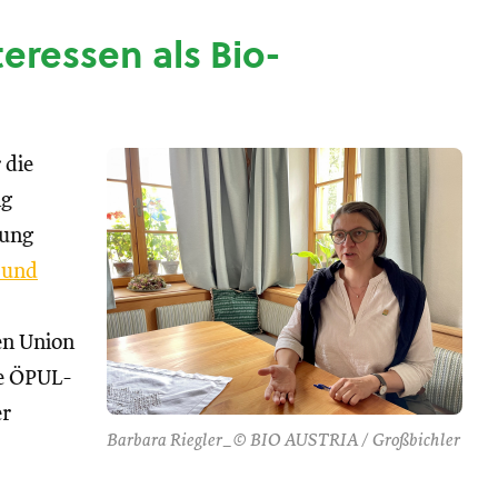
nteressen als Bio-
 die
ng
tung
 und
hen Union
se ÖPUL-
er
Barbara Riegler_© BIO AUSTRIA / Großbichler