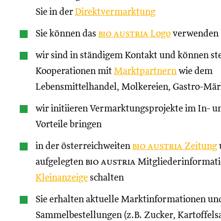
Sie in der
Direktvermarktung
Sie können das
bio austria
Logo
verwenden
wir sind in ständigem Kontakt und können st
Kooperationen mit
Marktpartnern
wie dem
Lebensmittelhandel, Molkereien, Gastro-Märk
wir initiieren Vermarktungsprojekte im In- un
Vorteile bringen
in der österreichweiten
bio austria
Zeitung
aufgelegten
bio austria
Mitgliederinformati
Kleinanzeige
schalten
Sie erhalten aktuelle Marktinformationen und
Sammelbestellungen (z.B. Zucker, Kartoffels