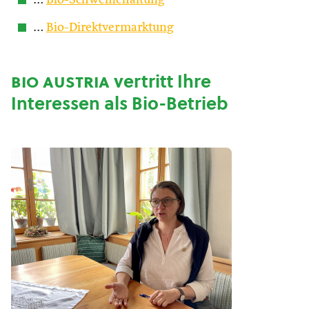
…
Bio-Schweinehaltung
…
Bio-Direktvermarktung
bio austria
vertritt Ihre
Interessen als Bio-Betrieb