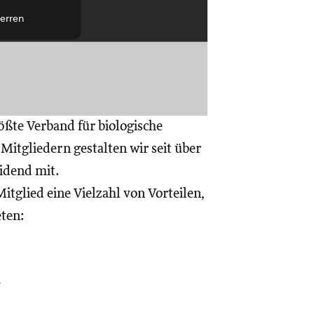
erren
ößte Verband für biologische
itgliedern gestalten wir seit über
eidend mit.
itglied eine Vielzahl von Vorteilen,
eten:
a