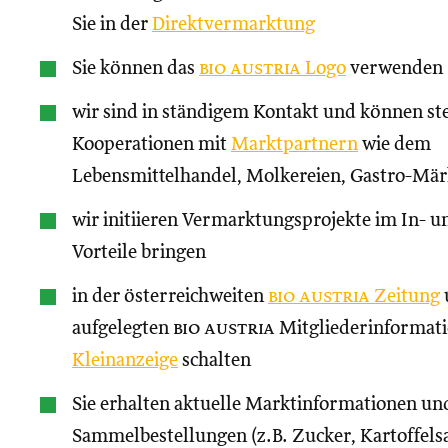
Sie in der
Direktvermarktung
Sie können das
bio austria
Logo
verwenden
wir sind in ständigem Kontakt und können st
Kooperationen mit
Marktpartnern
wie dem
Lebensmittelhandel, Molkereien, Gastro-Märk
wir initiieren Vermarktungsprojekte im In- un
Vorteile bringen
in der österreichweiten
bio austria
Zeitung
aufgelegten
bio austria
Mitgliederinformati
Kleinanzeige
schalten
Sie erhalten aktuelle Marktinformationen und
Sammelbestellungen (z.B. Zucker, Kartoffels