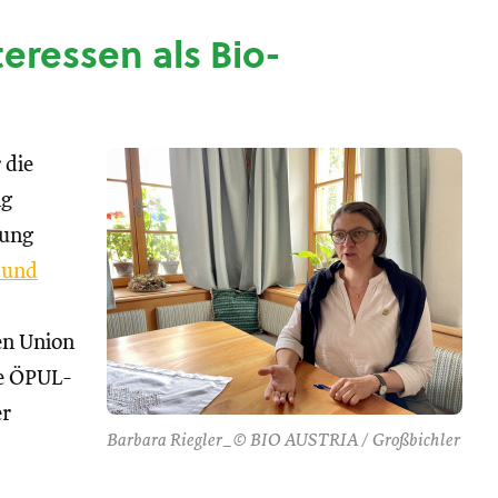
nteressen als Bio-
 die
ng
tung
 und
hen Union
se ÖPUL-
er
Barbara Riegler_© BIO AUSTRIA / Großbichler