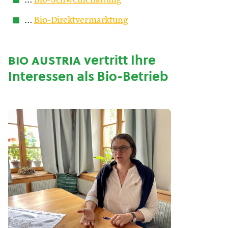
…
Bio-Schweinehaltung
…
Bio-Direktvermarktung
bio austria
vertritt Ihre
Interessen als Bio-Betrieb