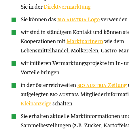
Sie in der
Direktvermarktung
Sie können das
bio austria
Logo
verwenden
wir sind in ständigem Kontakt und können st
Kooperationen mit
Marktpartnern
wie dem
Lebensmittelhandel, Molkereien, Gastro-Märk
wir initiieren Vermarktungsprojekte im In- un
Vorteile bringen
in der österreichweiten
bio austria
Zeitung
aufgelegten
bio austria
Mitgliederinformati
Kleinanzeige
schalten
Sie erhalten aktuelle Marktinformationen und
Sammelbestellungen (z.B. Zucker, Kartoffels