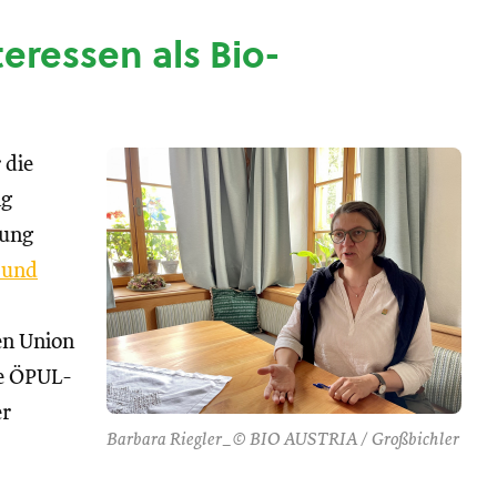
nteressen als Bio-
 die
ng
tung
 und
hen Union
se ÖPUL-
er
Barbara Riegler_© BIO AUSTRIA / Großbichler