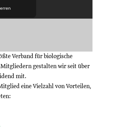
erren
ößte Verband für biologische
itgliedern gestalten wir seit über
eidend mit.
itglied eine Vielzahl von Vorteilen,
eten:
a