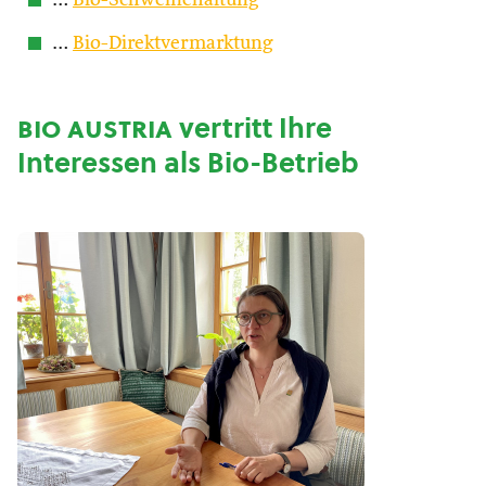
…
Bio-Schweinehaltung
…
Bio-Direktvermarktung
bio austria
vertritt Ihre
Interessen als Bio-Betrieb