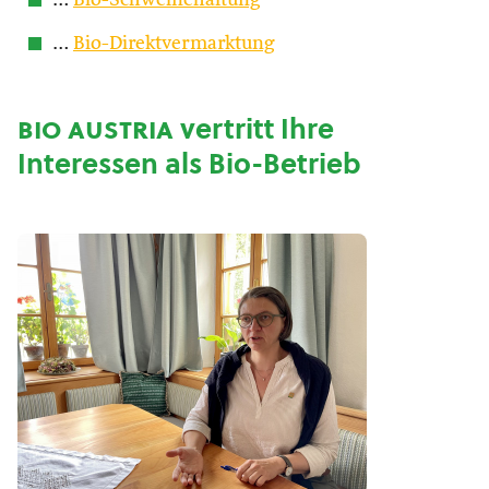
…
Bio-Schweinehaltung
…
Bio-Direktvermarktung
bio austria
vertritt Ihre
Interessen als Bio-Betrieb