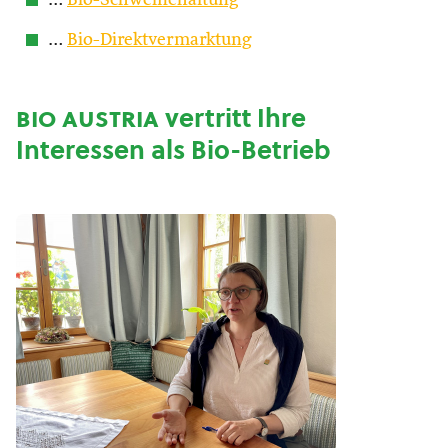
…
Bio-Schweinehaltung
…
Bio-Direktvermarktung
bio austria
vertritt Ihre
Interessen als Bio-Betrieb